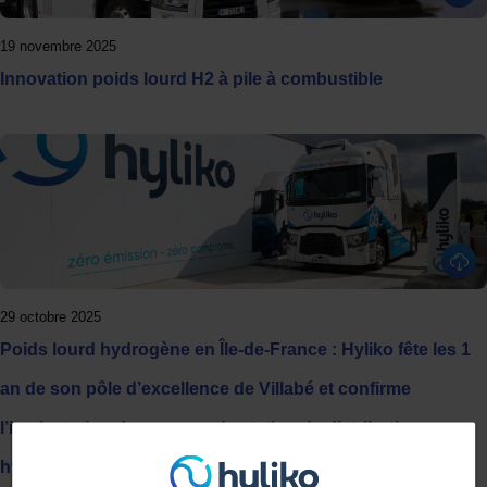
19 novembre 2025
Innovation poids lourd H2 à pile à combustible
29 octobre 2025
Poids lourd hydrogène en Île-de-France : Hyliko fête les 1
an de son pôle d’excellence de Villabé et confirme
l’implantation de sa seconde station de distribution
hydrogène à Tremblay-en-France