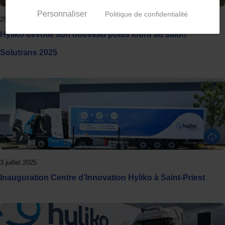
Personnaliser
Politique de confidentialité
25 septembre 2025
Hyliko dévoile son nouveau poids lourd au salon
Solutrans 2025
3 juillet 2025
Inauguration Centre d’Innovation Hyliko à Saint-Priest