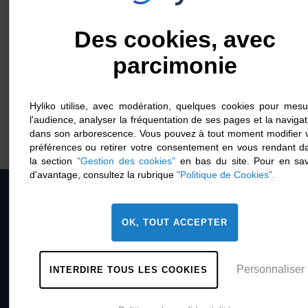
Des cookies, avec
Auvergne-Rhône-Alpes : la
parcimonie
Région lance les premiers
essais terrain
Hyliko utilise, avec modération, quelques cookies pour mesu
1 juillet 2026
Actualité
l'audience, analyser la fréquentation de ses pages et la navigat
dans son arborescence. Vous pouvez à tout moment modifier 
préférences ou retirer votre consentement en vous rendant d
la section
"Gestion des cookies"
en bas du site. Pour en sav
Retour haut de page
d'avantage, consultez la rubrique
"Politique de Cookies".
OK, TOUT ACCEPTER
À propos
Nous rejoindre
Personnaliser
INTERDIRE TOUS LES COOKIES
Contact
Mentions légales