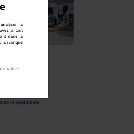
ie
analyser la
uvez à tout
ant dans la
 la rubrique
onnaliser
dature spontanée