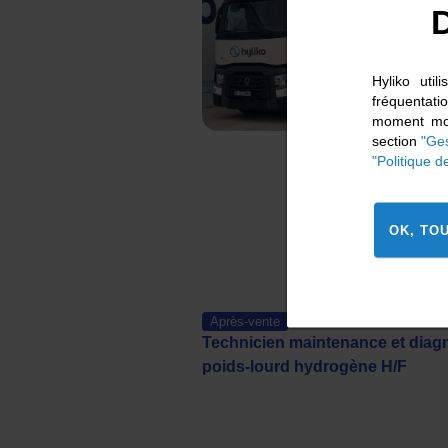
D
Hyliko uti
fréquentat
moment mod
section
"Ges
"Politique d
OK, TO
Après-vente
Technicien maintenance et diag
poids-lourd hydrogène H/F