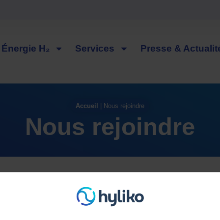
Énergie H₂
Services
Presse & Actualit
Accueil
|
Nous rejoindre
Nous rejoindre