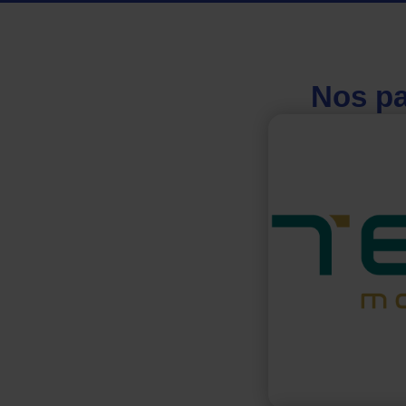
Nos pa
TEA
Né de l'alliance 
Liquide, TEAL 
stations hydro
lourds à travers
l'Europe. Ils so
Pays-Bas