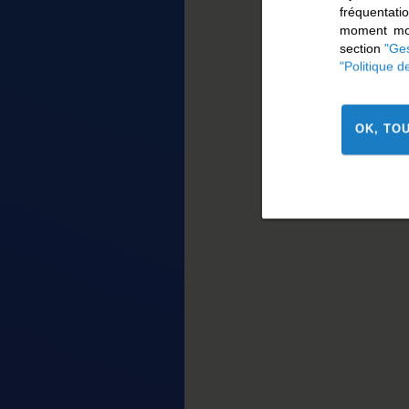
fréquentat
moment mod
section
"Ges
"Politique d
OK, TO