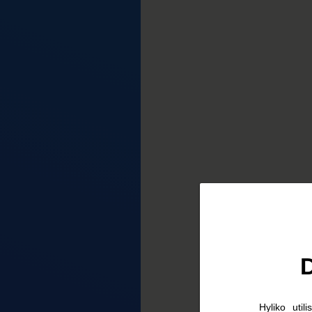
D
Hyliko uti