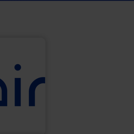
cien européen
ans les énergies
développe des
ion à moyenne et
bue son hydrogène
s implantées en
.