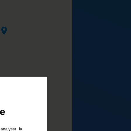
ie
analyser la