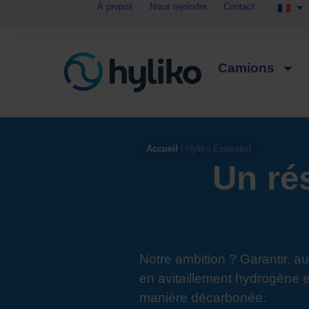
À propos
Nous rejoindre
Contact
Panneau de gestion des cookies
Camions
Accueil
|
Hyliko Extended
Un ré
Notre ambition ? Garantir, au
en avitaillement hydro­gène 
manière décarbonée.