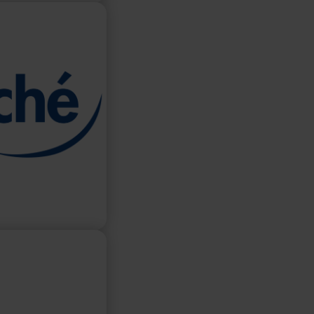
drogène
située en Vendée
a marque AVIA
pertise locale et
onale.
ion
r le marché de la