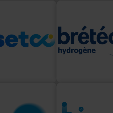
YSETCO
Brétéché Hy
start-up dans la mobilité
fre une solution intégrée
Les stations Brétéché 
éhicules hydrogène légers
sont opérées sous l
n incluant tous les services
Hydrogène, pour allier ex
YSETCO développe ses
visibilité nati
 en Île-de-France.
SYDEV
HYmpuls
 Syndicat Départemental
Son objectif est d’initie