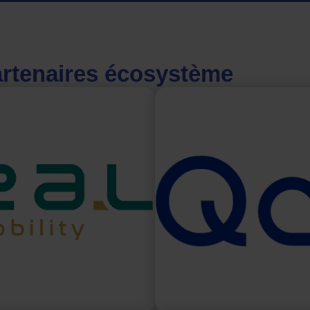
rtenaires écosystème
Qair
L Mobility
Qair est un énergéti
entre TotalEnergies et Air
indépendant spécialisé d
Mobility développe des
renouvelables. Qair 
gène compatibles poids
installations de product
 le territoire français et
grande échelle et distri
nt notamment présents aux
vert dans leurs station
 et en Allemagne.
Occitanie