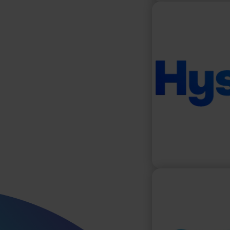
H
HYSETCO est une 
hydrogène qui of
de location de v
et utilitaires, e
associés. H
stations
Le SYDEV est le