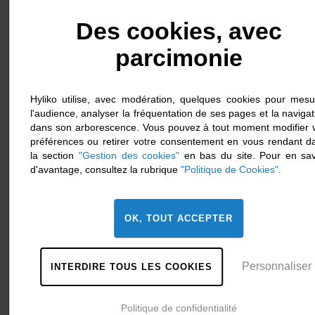
28 juillet 2026
Après-vente
Des cookies, avec
Technicien maintenance et diagnostic poids-lourd
hydrogène H/F
parcimonie
Hyliko utilise, avec modération, quelques cookies pour mesu
l'audience, analyser la fréquentation de ses pages et la navigat
dans son arborescence. Vous pouvez à tout moment modifier 
préférences ou retirer votre consentement en vous rendant d
la section
"Gestion des cookies"
en bas du site. Pour en sav
d'avantage, consultez la rubrique
"Politique de Cookies".
OK, TOUT ACCEPTER
Personnaliser
INTERDIRE TOUS LES COOKIES
13 février 2026
CDI
[CDI] Ingénieur conception mécanique H/F
Politique de confidentialité