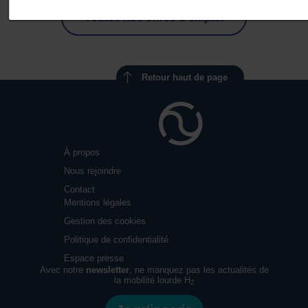
Toutes nos offres d'emploi
Retour haut de page
À propos
Nous rejoindre
Contact
Mentions légales
Gestion des cookies
Politique de confidentialité
Espace presse
Avec notre
newsletter
, ne manquez pas les actualités de
la mobilité lourde H
2