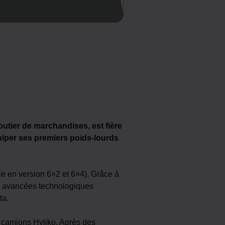
utier de marchandises, est fière
uiper ses premiers poids-lourds
le en version 6×2 et 6×4). Grâce à
es avancées technologiques
ta.
 camions Hyliko. Après des