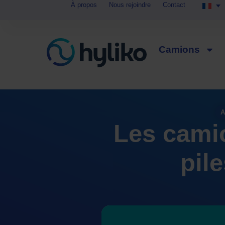
À propos
Nous rejoindre
Contact
Panneau de gestion des cookies
Camions
A
Les cami
pil