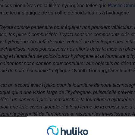
prises pionnières de la filière hydrogène telles que
Plastic Omn
ence technologique de son offre de poids-lourds à hydrogène.
oyota comme partenaire pour équiper nos premiers véhicules. R
nce, les piles à combustible Toyota sont des composants clés da
rds hydrogène. Au-delà de notre volonté de développer des véhi
marchandises, nous poursuivons nos efforts dans la mise en plac
sing et l’entretien de poids-lourds hydrogène et la fourniture d
hainement notre camion pour contribuer aux objectifs de décarbo
 clé de notre économie.
” explique Ovarith Troeung, Directeur Gé
r un accord avec Hyliko pour la fourniture de notre technologi
que qui a une vision large de l’hydrogène, puisqu’elle prévoit d’
te : un camion à pile à combustible, la fourniture d’hydrogène v
Avoir une telle vision globale et à long terme de la croissance
urer la pérennité de l’entreprise et rassurer les investisseurs. 
à stimuler les offres dans toute l’Europe en vue d’une plus gra
ments constitutifs pour atteindre la neutralité carbone d’ici 204