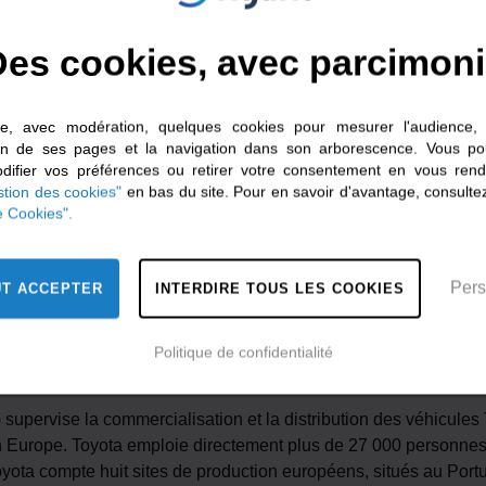
yota Motor Europe R&D2 et responsable de l’activité Pile à com
es cookies, avec parcimon
lise, avec modération, quelques cookies pour mesurer l'audience, 
ion de ses pages et la navigation dans son arborescence. Vous po
tégrée de décarbonation pour le transport routier de marchandi
ifier vos préférences ou retirer votre consentement en vous rend
 et du transport routier, Hyliko propose une plateforme de mobil
tion des cookies"
en bas du site. Pour en savoir d'avantage, consultez
intenance des camions hydrogène, fourniture du carburant hydr
e Cookies".
également un accompagnement sur mesure et un paiement à l’us
 besoins de ses clients.
Pers
UT ACCEPTER
INTERDIRE TOUS LES COOKIES
Politique de confidentialité
pe
pervise la commercialisation et la distribution des véhicules 
 Europe. Toyota emploie directement plus de 27 000 personnes e
yota compte huit sites de production européens, situés au Por