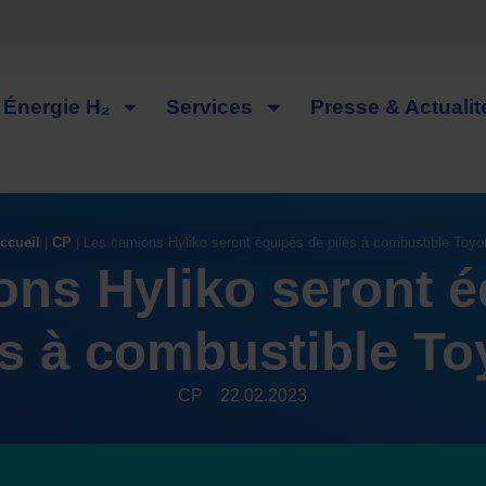
Énergie H₂
Services
Presse & Actualit
ccueil
|
CP
|
Les camions Hyliko seront équipés de piles à combustible Toyo
ons Hyliko seront é
es à combustible To
CP
22.02.2023