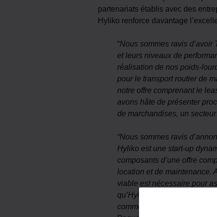
partenariats établis avec des entre
Hyliko renforce davantage l’excell
“
Nous sommes ravis d’avoir T
et leurs niveaux de performa
réalisation de nos poids-lou
pour le transport routier de 
notre offre comprenant le lea
avons hâte de présenter proc
de marchandises, un secteur
“Nous sommes ravis d’annonce
Hyliko est une start-up dynami
composants d’une offre complè
location et de maintenance. 
viable est nécessaire pour ass
qu’Hyliko, nous continuerons 
comme l’un des principaux élé