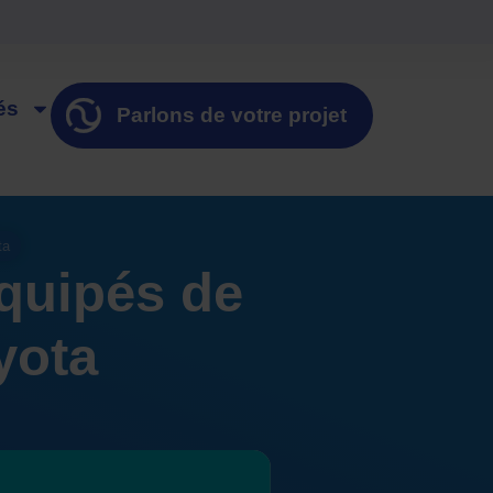
és
Parlons de votre projet
ta
quipés de
yota