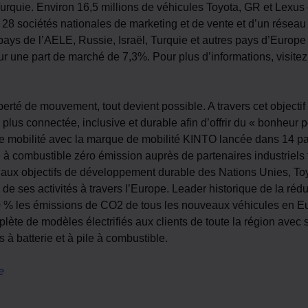
quie. Environ 16,5 millions de véhicules Toyota, GR et Lexus ci
8 sociétés nationales de marketing et de vente et d’un réseau 
ys de l’AELE, Russie, Israël, Turquie et autres pays d’Europe
r une part de marché de 7,3%. Pour plus d’informations, visite
berté de mouvement, tout devient possible. A travers cet objectif
, plus connectée, inclusive et durable afin d’offrir du « bonheu
 mobilité avec la marque de mobilité KINTO lancée dans 14 pa
ile à combustible zéro émission auprès de partenaires industriels 
aux objectifs de développement durable des Nations Unies, Toyot
 de ses activités à travers l’Europe. Leader historique de la r
 % les émissions de CO2 de tous les nouveaux véhicules en Eur
lète de modèles électrifiés aux clients de toute la région avec 
 à batterie et à pile à combustible.
e