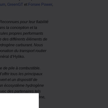
ium
,
GreenGT
et
Forsee Power
,
econnues pour leur fiabilité
ns la conception et la
cules propres performants
e des différents éléments de
’hydrogène carburant.
Nous
nation du transport routier
néral d’Hyliko.
e de pile à combustible.
offrir tous les principaux
ert et un dispositif de
 d’un écosystème hydrogène
Avec des partenaires tels
nde société de l’hydrogène,
0”
, a déclaré Thiebault