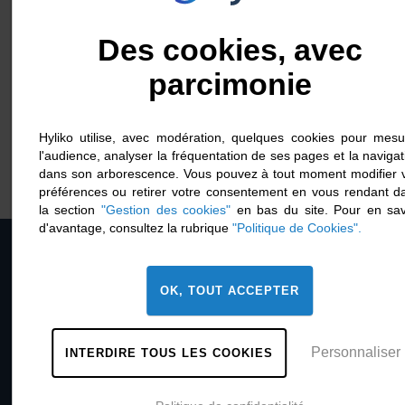
Des cookies, avec
parcimonie
Ovarith Troeung sur
BFMbusiness
Hyliko utilise, avec modération, quelques cookies pour mesu
5 août 2022
l'audience, analyser la fréquentation de ses pages et la navigat
dans son arborescence. Vous pouvez à tout moment modifier 
préférences ou retirer votre consentement en vous rendant d
la section
"Gestion des cookies"
en bas du site. Pour en sav
Retour haut de page
d'avantage, consultez la rubrique
"Politique de Cookies".
OK, TOUT ACCEPTER
À propos
Nous rejoindre
Personnaliser
INTERDIRE TOUS LES COOKIES
Contact
Mentions légales
Gestion des cookies