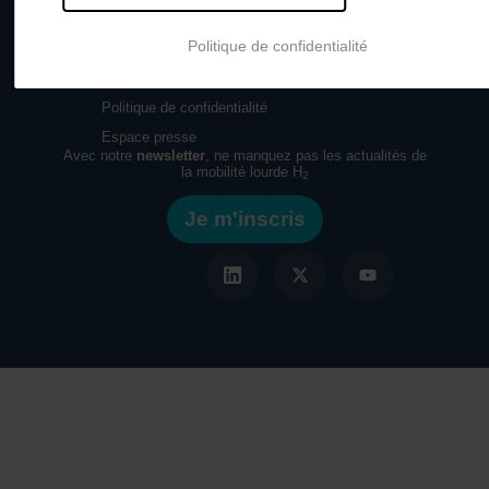
Contact
Politique de confidentialité
Mentions légales
Gestion des cookies
Politique de confidentialité
Espace presse
Avec notre
newsletter
, ne manquez pas les actualités de
la mobilité lourde H
2
Je m'inscris