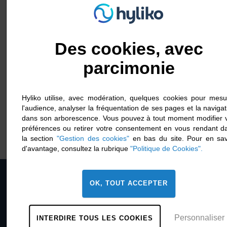
Des cookies, avec
Hyvolution : Hyliko présente
l’avancée de ses poids lourds
parcimonie
hydrogène en rétrofit et ses
Hyliko utilise, avec modération, quelques cookies pour mesu
premiers avitaillements
l'audience, analyser la fréquentation de ses pages et la navigat
1 février 2024
dans son arborescence. Vous pouvez à tout moment modifier 
préférences ou retirer votre consentement en vous rendant d
la section
"Gestion des cookies"
en bas du site. Pour en sav
d'avantage, consultez la rubrique
"Politique de Cookies".
Retour haut de page
OK, TOUT ACCEPTER
À propos
Personnaliser
INTERDIRE TOUS LES COOKIES
Nous rejoindre